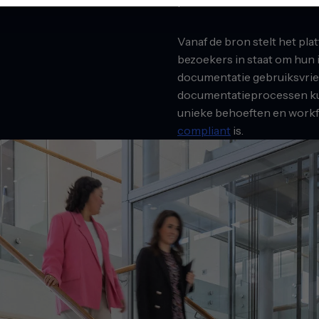
processen.
Vanaf de bron stelt het p
bezoekers in staat om hun 
documentatie gebruiksvriend
documentatieprocessen ku
unieke behoeften en workflo
compliant
is.