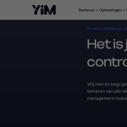
Sectoren
Oplossingen
Access redefined, use
Het is
Manifest
FAQ
Succesverhalen
Contact
contro
Wij zien én begrijpe
beheren van alle id
management maken 