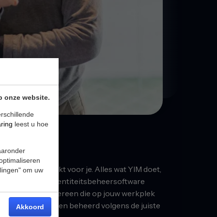
p onze website.
rschillende
aring
leest u hoe
waaronder
 optimaliseren
e samen; YIM werkt voor je. Alles wat YIM doet,
ellingen" om uw
edachten. Onze identiteitsbeheersoftware
mentatie voor iedereen die op jouw werkplek
wordt vastgelegd en beheerd volgens de juiste
Akkoord