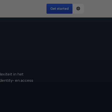
Get started
exiteit in het
identity- en access