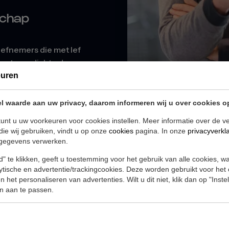
schap
iefnemers die met lef
met een dichte deur
jd voor dat
euren
den.
l waarde aan uw privacy, daarom informeren wij u over cookies o
unt u uw voorkeuren voor cookies instellen. Meer informatie over de ve
die wij gebruiken, vindt u op onze
cookies
pagina. In onze
privacyverkl
gegevens verwerken.
" te klikken, geeft u toestemming voor het gebruik van alle cookies, 
lytische en advertentie/trackingcookies. Deze worden gebruikt voor het
YIM werkt niet alleen met j
 het personaliseren van advertenties. Wilt u dit niet, klik dan op "Inst
n aan te passen.
is ontworpen met jou in g
aan een
zorgt ervoor dat alle docu
werkt, op de juiste manier 