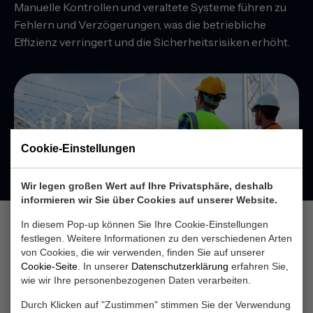
Manuelle Kontrollen und veraltete Systeme führen zu
Fehlern und Verzögerungen, was die betriebliche
Effizienz verringert und die Sicherheitsrisiken erhöht.
Cookie-Einstellungen
Wir legen großen Wert auf Ihre Privatsphäre, deshalb
informieren wir Sie über Cookies auf unserer Website.
In diesem Pop-up können Sie Ihre Cookie-Einstellungen
festlegen. Weitere Informationen zu den verschiedenen Arten
Unsere Zertifikate
von Cookies, die wir verwenden, finden Sie auf unserer
Cookie-Seite
. In unserer
Datenschutzerklärung
erfahren Sie,
Verifiziert. Bewährt.
wie wir Ihre personenbezogenen Daten verarbeiten.
Vertrauenswürdig.
Durch Klicken auf "Zustimmen" stimmen Sie der Verwendung