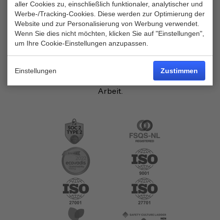
aller Cookies zu, einschließlich funktionaler, analytischer und
Werbe-/Tracking-Cookies. Diese werden zur Optimierung der
Unsere Zertifikate stehen für unser konsequentes
Website und zur Personalisierung von Werbung verwendet.
Engagement in Qualität und Zuverlässigkeit. Sie
Wenn Sie dies nicht möchten, klicken Sie auf "Einstellungen",
belegen, dass wir höchste Standards in allen Bereichen
um Ihre Cookie-Einstellungen anzupassen.
erfüllen – von Sicherheit über Effizienz bis hin zur
professionellen Umsetzung. Für uns ist klar: Exzellenz
Einstellungen
Zustimmen
ist kein Zufall, sondern das Ergebnis konsequenter
Arbeit.