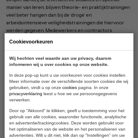
manier van leren, blijven theorie- en praktijktrainingen
veel beter hangen dan bij de ‘droge’ en
arbeidsintensieve veiligheidstrainingen die hiervoor
werden gegeven. Medewerkers en contractors
doorlopen de volgende stappen bij een
Cookievoorkeuren
veiligheidstraining:
Deelnemers melden zich vooraf aan.
Wij hechten veel waarde aan uw privacy, daarom
Op basis van functie en werkzaamheden volgen zij
informeren wij u over cookies op onze website.
een specifieke e-learning via tablet, telefoon of
In deze pop-up kunt u uw voorkeuren voor cookies instellen.
computer.
Meer informatie over de verschillende soorten cookies die wij
Afhankelijk van functie en werkzaamheden
gebruiken, vindt u op onze
cookies
pagina. In onze
privacyverklaring
leest u hoe we uw persoonsgegevens
doorlopen deelnemers (al dan niet groepsgewijs) met
verwerken.
een persoonlijke QR-code een route met een aantal
safety-scenario’s door het Shell Experience Center.
Door op "Akkoord" te klikken, geeft u toestemming voor het
gebruik van alle cookies, waaronder functionele, analytische
Na de online e-learning en het doorlopen van het
en advertentie/trackingcookies. Deze worden gebruikt voor
Experience Center volgt de deelnemer het examen via
het optimaliseren van de website en het personaliseren van
een tablet op de locatie.
advertenties. Wilt u dit niet, klik dan op "Instellingen" om uw