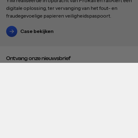
YIM realiseerde in opdracht van ProRail en railAlert een
digitale oplossing, ter vervanging van het fout- en
fraudegevoelige papieren veiligheidspaspoort.
Case bekijken
Ontvang onze nieuwsbrief
Krijg eenmaal per maand onze nieuwste inzichten
toegestuurd.
Aanmelden
Door in te schrijven ga je akkoord met ons