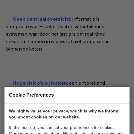
·
Geen centraal overzicht:
informatie is
verspreid over Excel, e-mail en verschillende
systemen, waardoor het lastig is om real-time
inzicht te hebben in wie wel of niet compliant is
binnen de keten.
·
Hoge risico’s bij fouten:
een ontbrekend
document, verlopen vergunning of verkeerde
Cookie Preferences
interpretatie van werkrecht kan leiden tot hoge
boetes, verstoorde operationele processen en
We highly value your privacy, which is why we inform
reputatieschade.
you about cookies on our website.
In this pop-up, you can set your preferences for cookies.
Hoe YIM ondersteunt bij de Wet arbeid
More information about the different types of cookies we use