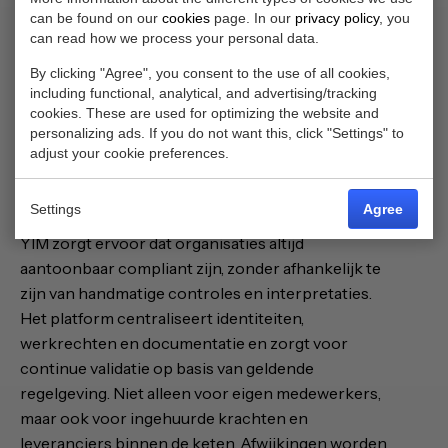
vreemdelingen
Zonder duidelijke inzichten
can be found on our
cookies
page. In our
privacy policy
, you
verlies je de volledige controle over compliance.
can read how we process your personal data.
Een periodiek controlemoment is namelijk
By clicking "Agree", you consent to the use of all cookies,
slechts een momentopname. Daarom verschuift
including functional, analytical, and advertising/tracking
de focus steeds meer van registreren naar
cookies. These are used for optimizing the website and
personalizing ads. If you do not want this, click "Settings" to
continu monitoren. Dat is precies waar YIM
adjust your cookie preferences.
organisaties ondersteunt in het voldoen aan de
Wav.
Settings
Agree
YIM zorgt ervoor dat organisaties altijd
aantoonbaar compliant zijn, zonder afhankelijk te
zijn van handmatige controles en interpretaties.
Het platform centraliseert identiteiten,
werkrechten en documentatie en zorgt voor
continue validatie op basis van geldende
regelgeving. Niet alleen voor eigen medewerkers,
maar ook voor ingehuurde krachten en
leveranciers binnen de keten. Afwijkingen worden