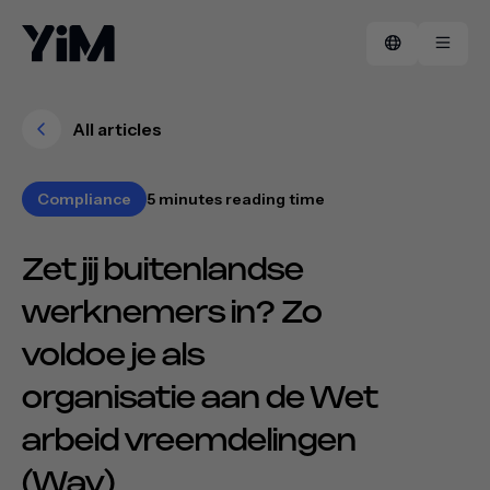
All articles
Manifest
FAQ
Compliance
5 minutes reading time
Cases
Contact
Zet jij buitenlandse
werknemers in? Zo
voldoe je als
organisatie aan de Wet
arbeid vreemdelingen
(Wav)